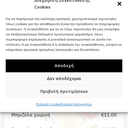
Διαχείριση Συγκατάθεσης
Cookies
Κρεατικά
Για να παρέχουμε την καλύτερη εμπειρία, χρησιμοποιούμε τεχνολογίες
όπως cookies για την αποθήκευση ή/και την πρόσβαση σε πληροφορίες
συσκευών. Η συγκατάθεση για τις εν λόγω τεχνολογίες θα μας επιτρέψει
να επεξεργαστούμε δεδομένα προσωπικού χαρακτήρα, όπως
συμπεριφορά περιήγησης ή μοναδικά αναγνωριστικά σε αυτόν τον
Μπριζόλα μοσχαρίσια
€16.00
ιστότοπο. Η μη συγκατάθεση ή η ανάκληση της συγκατάθεσης, μπορεί να
επηρεάσει αρνητικά ορισμένες λειτουργίες και δυνατότητες.
Παϊδάκια αρνίσια
€16.00
Αποδοχή
Σουβλάκι κοτόπουλο
€9.00
Δεν αποδέχομαι
Μπιφτέκι μοσχαρίσιο
€9.50
Προβολή προτιμήσεων
Μπιφτέκι γεμιστό με γραβιέρα
€10.00
Πολιτική Cookie
Πολιτική Απορρήτου
Μπριζόλα χοιρινή
€11.00